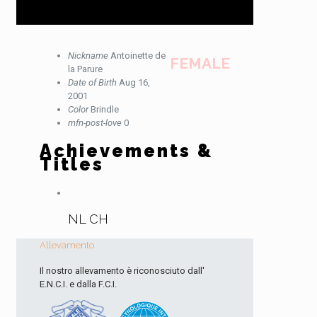
Nickname
Antoinette de
FEMALE
la Parure
Date of Birth
Aug 16,
2001
Color
Brindle
mfn-post-love
0
Achievements &
Titles
NL CH
Allevamento
Il nostro allevamento è riconosciuto dall'
E.N.C.I. e dalla F.C.I.