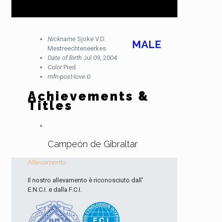
Nickname
Sjoke V.D.
MALE
Mestreechteneerkes
Date of Birth
Jul 09, 2004
Color
Pied
mfn-post-love
0
Achievements &
Titles
Campeón de Gibraltar
Allevamento
Il nostro allevamento è riconosciuto dall'
E.N.C.I. e dalla F.C.I.