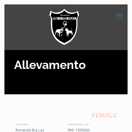
Allevamento
FEMALE
NICKNAME
ARMANDA BIG LAV
Armanda Big Lav
RKF 1599363