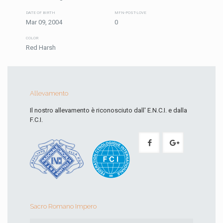
DATE OF BIRTH
MFN-POST-LOVE
Mar 09, 2004
0
COLOR
Red Harsh
Allevamento
Il nostro allevamento è riconosciuto dall' E.N.C.I. e dalla
F.C.I.
Sacro Romano Impero