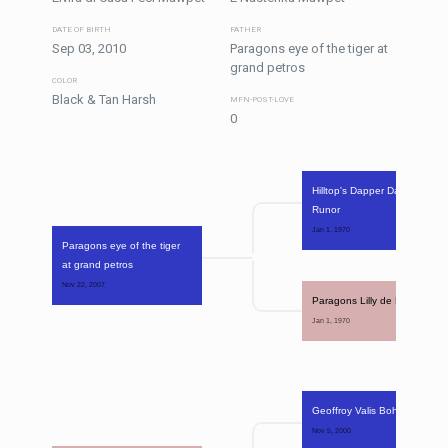
DATE OF BIRTH
FATHER
Sep 03, 2010
Paragons eye of the tiger at
grand petros
COLOR
Black & Tan Harsh
MFN-POST-LOVE
0
Hilltop's Dapper Dan of 
Runor
Jan 1, 1970 
Paragons eye of the tiger 
at grand petros
Nov 22, 2007 
Paragons Lilly de Littlepaws
Jan 1, 1970 
Geoffroy Valis Bohemia
Nov 5, 2000 