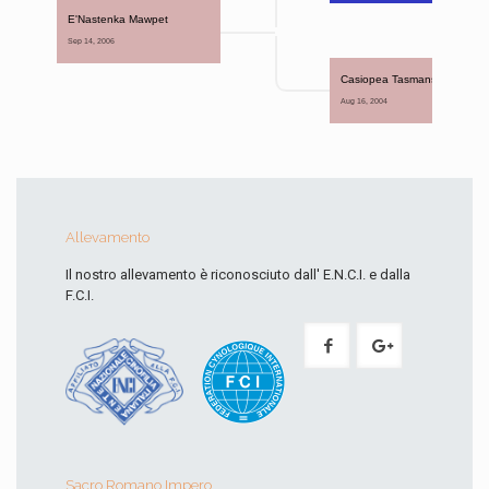
E'Nastenka Mawpet
Sep 14, 2006 
Casiopea Tasmansky Cert
Aug 16, 2004 
Allevamento
Il nostro allevamento è riconosciuto dall' E.N.C.I. e dalla
F.C.I.
Sacro Romano Impero