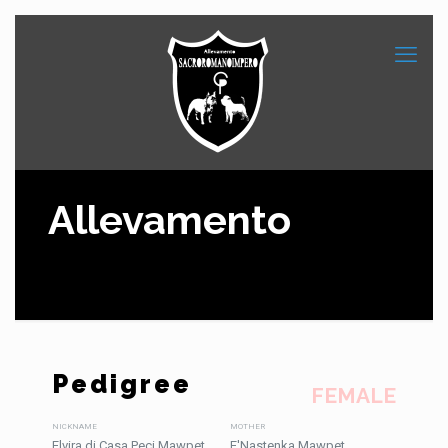
Allevamento
Pedigree
FEMALE
NICKNAME
MOTHER
Elvira di Casa Peci Mawpet
E'Nastenka Mawpet