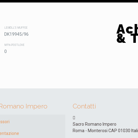
Ac
LEIBÖLL'S MUFFEE
& T
DK19945/96
MFN-POST-LOVE
0
 Romano Impero
Contatti
ssori
Sacro Romano Impero
Roma - Monterosi CAP 01030 Ital
entazione