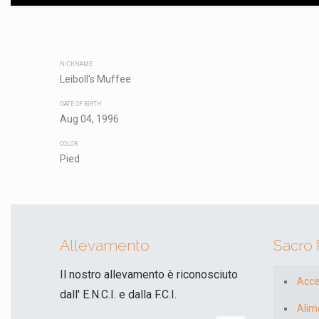
NICKNAME
Leiboll's Muffee
DATE OF BIRTH
Aug 04, 1996
COLOR
Pied
Allevamento
Sacro
Il nostro allevamento è riconosciuto
Acce
dall' E.N.C.I. e dalla F.C.I.
Alim