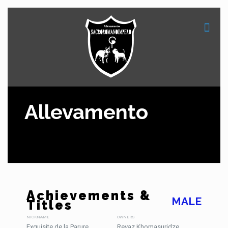
Allevamento
Achievements &
MALE
Titles
NICKNAME
OWNERS
Exquisite de la Parure
Revaz Khomasuridze