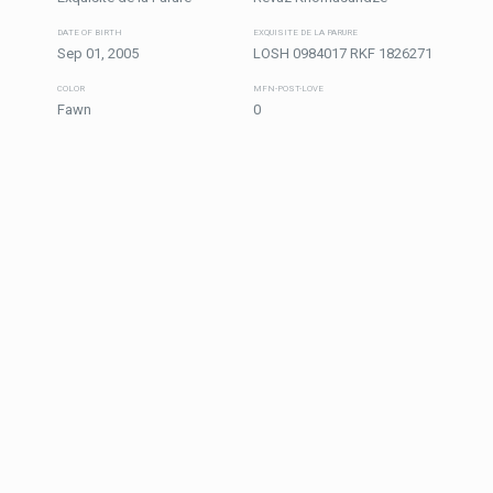
DATE OF BIRTH
EXQUISITE DE LA PARURE
Sep 01, 2005
LOSH 0984017 RKF 1826271
COLOR
MFN-POST-LOVE
Fawn
0