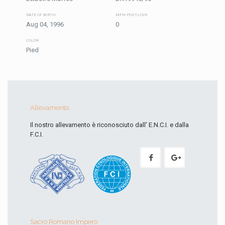
DATE OF BIRTH
MFN-POST-LOVE
Aug 04, 1996
0
COLOR
Pied
Allevamento
Il nostro allevamento è riconosciuto dall' E.N.C.I. e dalla
F.C.I.
Sacro Romano Impero