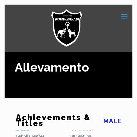
Allevamento
Achievements &
MALE
Titles
NICKNAME
LEIBÖLL'S MUFFEE
Leiboll's Muffee
DK19945/96