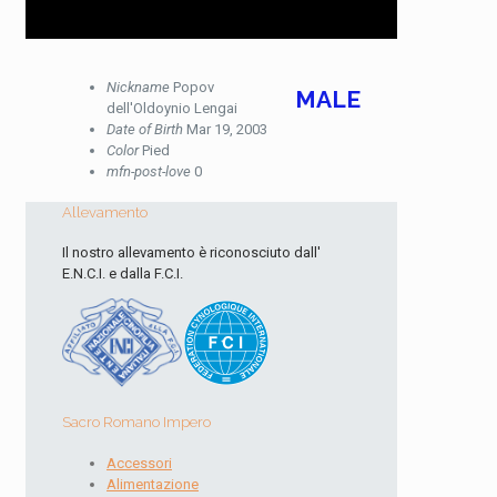
Nickname
Popov
MALE
dell'Oldoynio Lengai
Date of Birth
Mar 19, 2003
Color
Pied
mfn-post-love
0
Allevamento
Il nostro allevamento è riconosciuto dall'
E.N.C.I. e dalla F.C.I.
Sacro Romano Impero
Accessori
Alimentazione