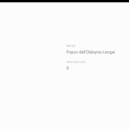
FATHER
Popov dell'Oldoynio Lengai
MFN-POST-LOVE
0