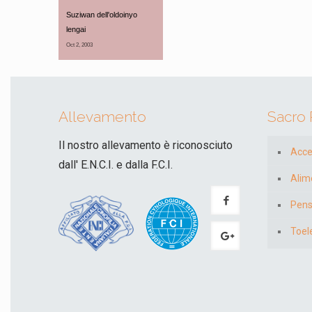
Suziwan dell'oldoinyo 
lengai
Oct 2, 2003 
Allevamento
Sacro
Il nostro allevamento è riconosciuto
Acce
dall' E.N.C.I. e dalla F.C.I.
Alim
Pens
Toel