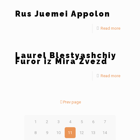
Rus Juemei Appolon
Read more
Laurel Blestyashchiy
Furor iz Mira Zvezd
Read more
Prev page
1
2
3
4
5
6
7
8
9
10
11
12
13
14