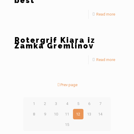
best
Read more
Rotergrif Kiara iz
Zamka Gremlinov
Read more
Prev page
1
2
3
4
5
6
7
8
9
10
11
12
13
14
15