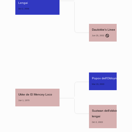
Lengai
Oct 2, 2006 
Daulokke's Linee
Jun 25, 2002 
Popov dell'Oldoynio Lengai
Mar 19, 2003 
Ukke de El Mencey Loco
Jan 1, 1970 
Suziwan dell'oldoinyo 
lengai
Oct 2, 2003 