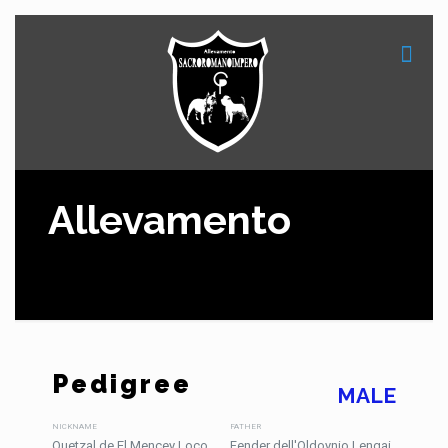
Allevamento
Pedigree
MALE
NICKNAME
FATHER
Quetzal de El Mencey Loco
Fender dell'Oldoynio Lengai