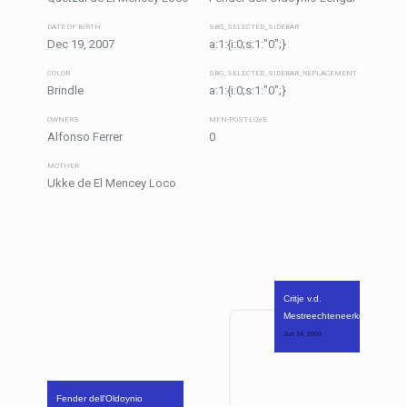
DATE OF BIRTH
SBG_SELECTED_SIDEBAR
Dec 19, 2007
a:1:{i:0;s:1:"0";}
COLOR
SBG_SELECTED_SIDEBAR_REPLACEMENT
Brindle
a:1:{i:0;s:1:"0";}
OWNERS
MFN-POST-LOVE
Alfonso Ferrer
0
MOTHER
Ukke de El Mencey Loco
Critje v.d. 
Mestreechteneerkes
Jun 24, 2003 
Fender dell'Oldoynio 