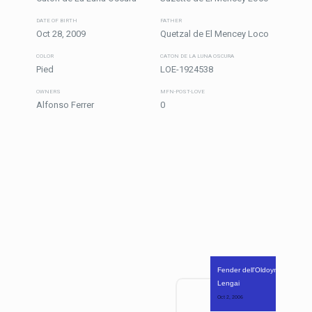
DATE OF BIRTH
FATHER
Oct 28, 2009
Quetzal de El Mencey Loco
COLOR
CATON DE LA LUNA OSCURA
Pied
LOE-1924538
OWNERS
MFN-POST-LOVE
Alfonso Ferrer
0
Fender dell'Oldoynio 
Lengai
Oct 2, 2006 