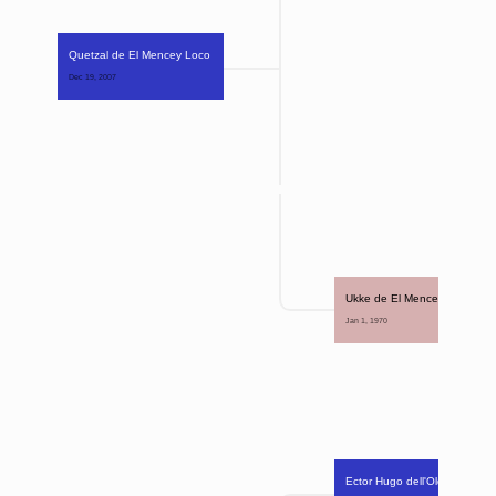
Quetzal de El Mencey Loco
Dec 19, 2007 
Ukke de El Mencey Loco
Jan 1, 1970 
Ector Hugo dell'Oldoinyo 