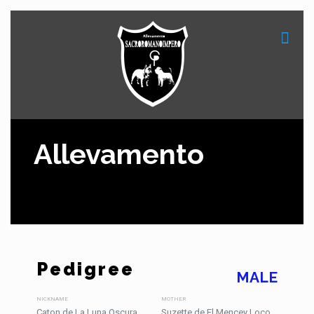
Allevamento
Pedigree
MALE
NICKNAME
MOTHER
Caton de La Luna Oscura
Suzette de El Mencey Loco