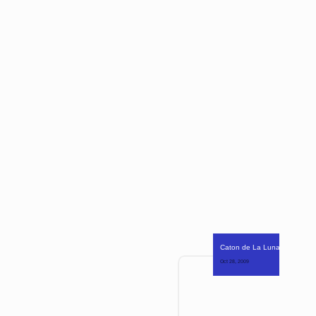
Caton de La Luna Oscura
Oct 28, 2009 