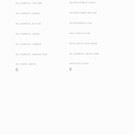
EG-PRICETABLE-LINE4
EG_SOURCES_YOUTUBE
EG-PRICETABLE-BUY-URL
EG_SOURCES_VIMEO
EG-DEMOGRID-LINK
EG_SOURCES_WISTIA
EG-CLIENTS-ICON
EG_SOURCES_IMAGE
EG-CLIENTS-ICON-DARK
EG_SOURCES_IFRAME
EG_SOURCES_REVSLIDER
EG_SOURCES_SOUNDCLOUD
MFN-POST-LOVE
EG_VIMEO_RATIO
0
0