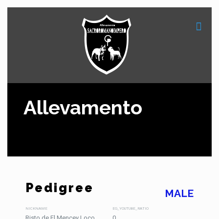
Allevamento
Pedigree
MALE
NICKNAME
EG_YOUTUBE_RATIO
Risto de El Mencey Loco
0