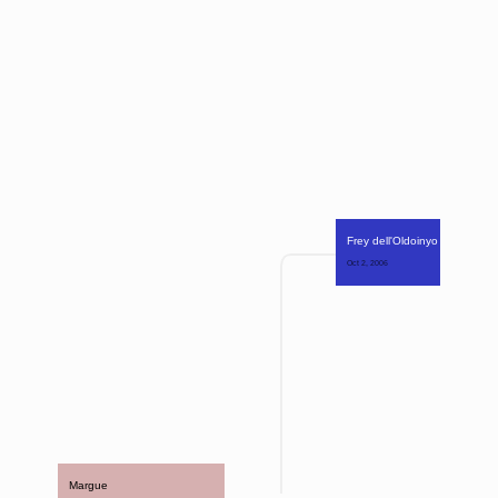
Frey dell'Oldoinyo Lengai 
Oct 2, 2006 
Margue 