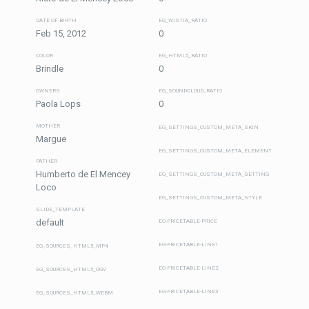
DATE OF BIRTH
EG_WISTIA_RATIO
Feb 15, 2012
0
COLOR
EG_HTML5_RATIO
Brindle
0
OWNERS
EG_SOUNDCLOUD_RATIO
Paola Lops
0
MOTHER
EG_SETTINGS_CUSTOM_META_SKIN
Margue
EG_SETTINGS_CUSTOM_META_ELEMENT
FATHER
Humberto de El Mencey
EG_SETTINGS_CUSTOM_META_SETTING
Loco
EG_SETTINGS_CUSTOM_META_STYLE
SLIDE_TEMPLATE
default
EG-PRICETABLE-PRICE
EG-PRICETABLE-LINE1
EG_SOURCES_HTML5_MP4
EG-PRICETABLE-LINE2
EG_SOURCES_HTML5_OGV
EG-PRICETABLE-LINE3
EG_SOURCES_HTML5_WEBM